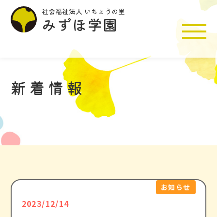
社会福祉法人 いちょうの里
みずほ学園
新着情報
施設入所支援
生活介護
共同生活援助
特定相談支援
活動紹介
お知らせ
2023/12/14
施設紹介