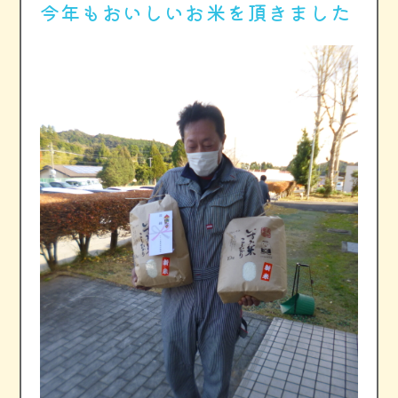
今年もおいしいお米を頂きました
運営法人案内
後援会