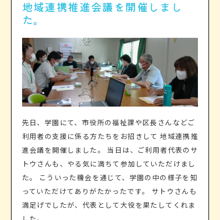
地域連携推進会議を開催しまし
運営法人案内
た。
後援会
先日、学園にて、市役所の福祉課や区長さんなどご
利用者の支援に係る方たちをお招きして 地域連携推
進会議を開催しました。 当日は、ご利用者代表のサ
トウさんも、やる気に満ちて参加していただけまし
た。 こういった機会を通じて、学園の中の様子を知
っていただけてありがたかったです。 サトウさんも
満足げでしたが、代表として大役を果たしてくれま
した。